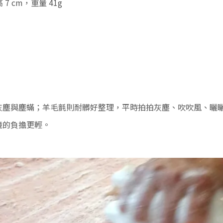
 7 cm，重量 41g
灰塵與塵蟎；羊毛氈則耐髒好整理，平時拍拍灰塵、吹吹風、曬
境的負擔更輕。
。