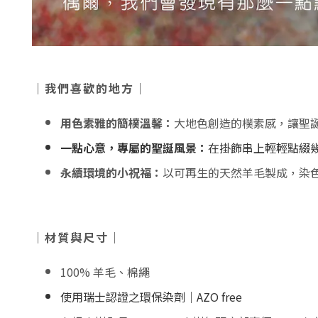
｜我們喜歡的地方｜
用色素雅的簡樸溫馨
：
大地色創造的樸素感，讓聖
一點心意，專屬的聖誕風景：
在掛飾串上輕輕點綴
永續環境的小祝福：
以可再生的天然羊毛製成，染
｜材質與尺寸｜
100% 羊毛、棉繩
使用瑞士認證之環保染劑｜AZO free