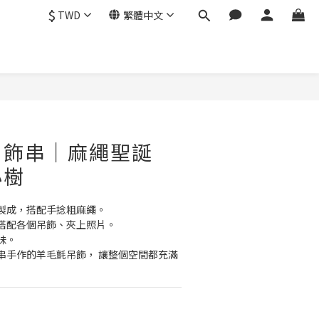
$
TWD
繁體中文
立即購買
吊飾串｜麻繩聖誕
小樹
製成，搭配手捻粗麻繩。
搭配各個吊飾、夾上照片。
味。
串手作的羊毛氈吊飾， 讓整個空間都充滿