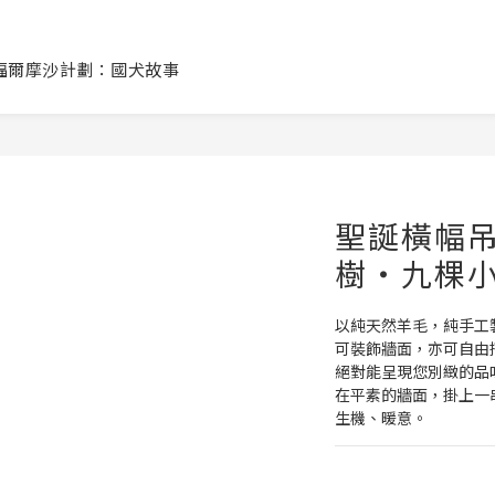
福爾摩沙計劃：國犬故事
聖誕橫幅
樹・九棵
以純天然羊毛，純手工
可裝飾牆面，亦可自由
絕對能呈現您別緻的品
在平素的牆面，掛上一
生機、暖意。