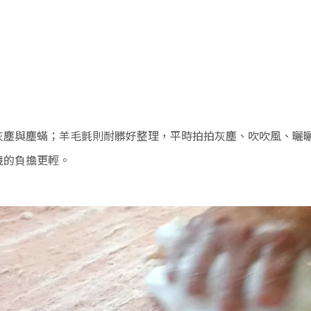
灰塵與塵蟎；羊毛氈則耐髒好整理，平時拍拍灰塵、吹吹風、曬
境的負擔更輕。
。