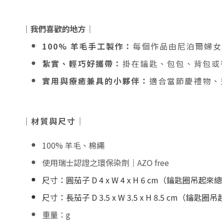
｜我們喜歡的地方｜
100% 羊毛手工製作：
每個作品由尼泊爾婦女
紮實、輕巧好攜帶：
掛在鑰匙、包包、背包或
實用與療癒兼具的小夥伴：
適合當節慶禮物、
｜材質與尺寸｜
100% 羊毛、棉繩
使用瑞士認證之環保染劑｜AZO free
尺寸：圓茄子 D 4 x W 4 x H 6 cm（鑰匙圈吊起來總長
尺寸：長茄子 D 3.5 x W 3.5 x H 8.5 cm（鑰匙圈
重量：g