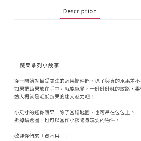
Description
｜蔬果系列小故事｜
從一開始就備受關注的蔬果擺件們，除了與真的水果差不
如果把蔬果放在手中，就能感覺，一針針針氈的紋路，柔
這大概就是毛氈蔬果的迷人魅力吧！
小尺寸的迷你蔬果，除了當鑰匙圈，也可吊在包包上。
拆掉鑰匙圈，也可以當作小孩隨身玩耍的物件。
歡迎你們來「買水果」！