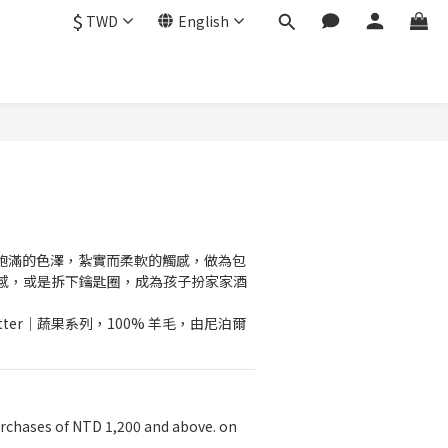
$
TWD
English
BUY NOW
潤飽滿的色澤，紮實而柔軟的觸感，做為包
感，或是拆下鑰匙圈，成為孩子扮家家酒
Matter｜蔬果系列，100% 羊毛，由尼泊爾
rchases of NTD 1,200 and above. on