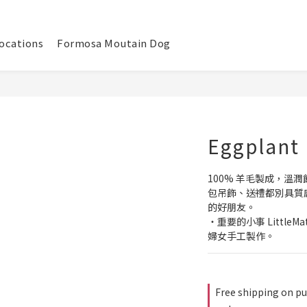
ocations
Formosa Moutain Dog
Eggplant
100% 羊毛製成，溫
包吊飾、送禮都別具質
的好朋友。
・重要的小事 Little
婦女手工製作。
Free shipping on pu