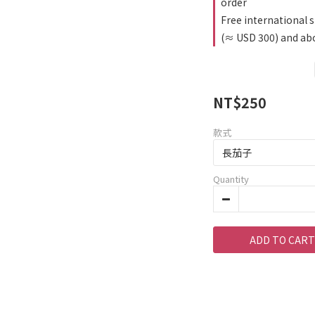
order
Free international 
(≈ USD 300) and abo
NT$250
款式
Quantity
ADD TO CART