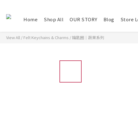
Home
Shop All
OUR STORY
Blog
Store L
View All
/
Felt Keychains & Charms
/
鑰匙圈｜蔬果系列