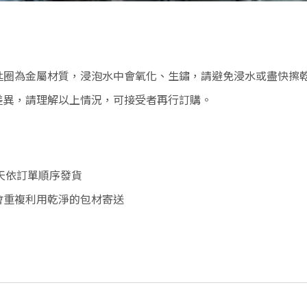
匙圈為金屬材質，浸泡水中會氧化、生鏽，請避免浸水或盡快擦
差異，請理解以上情況，可接受者再行訂購。
作天依訂單順序發貨
會重複利用乾淨的包材寄送