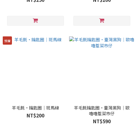
預購
羊毛氈・鑰匙圈｜斑馬線
羊毛氈鑰匙圈・臺灣黑狗｜歐
嚕嚕踅菜市仔
NT$200
NT$590