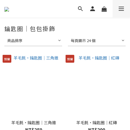
鑰匙圈｜包包掛飾
商品排序
每頁顯示 24 個
預購
預購
羊毛氈・鑰匙圈｜三角錐
羊毛氈・鑰匙圈｜紅磚
NT$250
NT$200