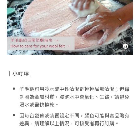
｜小叮嚀｜
羊毛氈可用冷水或中性清潔劑輕輕局部清潔；但鑰
匙圈為金屬材質，浸泡水中會氧化、生鏽，請避免
浸水或盡快擦乾。
因每台螢幕或裝置設定不同，顏色可能與實品略有
差異，請理解以上情況，可接受者再行訂購。