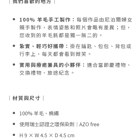
｜我們喜歡的地方｜
100% 羊毛手工製作：
每個作品由尼泊爾婦女
親手製作，表情姿態和照片會略有差異；但，
您收到的羊毛氈都是獨一無二的。
紮實、輕巧好攜帶：
掛在鑰匙、包包、背包或
行李上，每天都會看到微笑。
實用與療癒兼具的小夥伴：
適合當節慶禮物、
交換禮物、旅途紀念。
｜材質與尺寸｜
100% 羊毛、棉繩
使用瑞士認證之環保染劑｜AZO free
H 9 × W 4.5 × D 4.5 cm