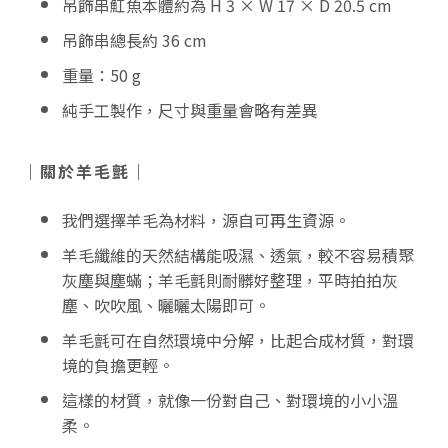
吊飾串魟魚本體約為 H 3 × W 17 × D 20.5 cm
吊飾串總長約 36 cm
重量：50 g
純手工製作，尺寸與重量會略有差異
｜關於羊毛氈｜
我們選擇羊毛為材料，源自可再生資源。
羊毛纖維的天然結構能吸濕、透氣，較不容易積聚
灰塵與塵蟎；羊毛氈則耐髒好整理，平時拍拍灰
塵、吹吹風、曬曬太陽即可。
羊毛氈可在自然環境中分解，比起合成材質，對環
境的負擔更輕。
這樣的材質，就像一份對自己、對環境的小小溫
柔。