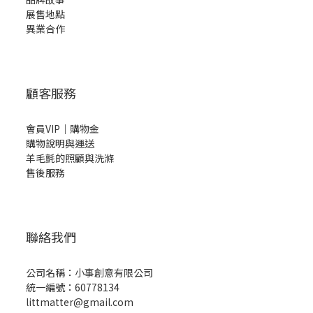
展售地點
異業合作
顧客服務
會員VIP｜購物金
購物說明與運送
羊毛氈的照顧與洗滌
售後服務
聯絡我們
公司名稱：小事創意有限公司
統一編號：60778134
littmatter@gmail.com