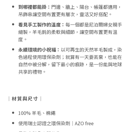
到哪裡都能掛
：
門邊、牆上、陽台、帳篷都適用，
吊飾串讓空間布置更有層次，靈活又好搭配。
看見手工製作的溫度
：
每一個都是尼泊爾婦女親手
縫製，羊毛氈的柔軟與細節，讓空間布置更有溫
度。
永續環境的小祝福：
以可再生的天然羊毛製成，染
色過程使用環保染劑；就算有一天要丟棄，也能在
自然中被分解，留下最小的痕跡，是一份能與地球
共享的禮物。
｜材質與尺寸｜
100% 羊毛、棉繩
使用瑞士認證之環保染劑｜AZO free