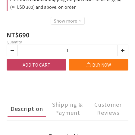
(≈ USD 300) and above. on order
Show more
NT$690
Quantity
ADD TO CART
BUY NOW
Shipping &
Customer
Description
Payment
Reviews