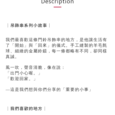
Description
｜吊飾串系列小故事｜
我們最喜歡這條門鈴吊飾串的地方，是他讓生活有
了「開始」與「回來」的儀式。手工縫製的羊毛氈
球、細緻的金屬鈴鐺，每一條都略有不同，卻同樣
真誠。
風一吹，聲音清脆，像在說：
「出門小心喔。」
「歡迎回家。
」
—
這是我們想與你們分享的「重要的小事」
｜我們喜歡的地方｜