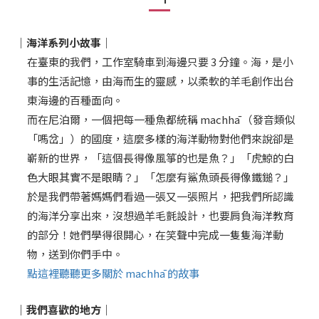
｜海洋系列小故事｜
在臺東的我們，工作室騎車到海邊只要 3 分鐘。海，是小
事的生活記憶，由海而生的靈感，以柔軟的羊毛創作出台
東海邊的百種面向。
而在尼泊爾，一個把每一種魚都統稱 machhā （發音類似
「嗎岔」）的國度，這麼多樣的海洋動物對他們來說卻是
嶄新的世界，「這個長得像風箏的也是魚？」「虎鯨的白
色大眼其實不是眼睛？」「怎麼有鯊魚頭長得像鐵鎚？」
於是我們帶著媽媽們看過一張又一張照片，把我們所認識
的海洋分享出來，沒想過羊毛氈設計，也要肩負海洋教育
的部分！她們學得很開心，在笑聲中完成一隻隻海洋動
物，送到你們手中。
點這裡聽聽更多關於 machhā 的故事
｜我們喜歡的地方｜