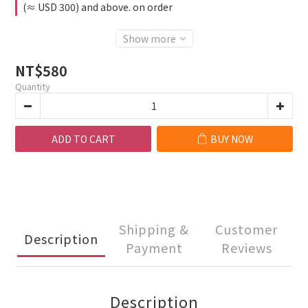
(≈ USD 300) and above. on order
Show more
NT$580
Quantity
ADD TO CART
BUY NOW
Shipping &
Customer
Description
Payment
Reviews
Description