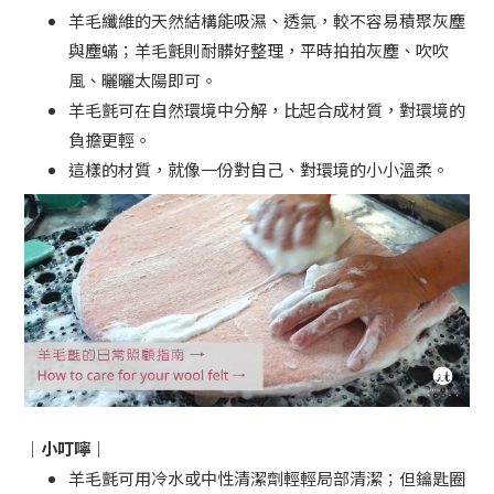
羊毛纖維的天然結構能吸濕、透氣，較不容易積聚灰塵
與塵蟎；羊毛氈則耐髒好整理，平時拍拍灰塵、吹吹
風、曬曬太陽即可。
羊毛氈可在自然環境中分解，比起合成材質，對環境的
負擔更輕。
這樣的材質，就像一份對自己、對環境的小小溫柔。
｜小叮嚀｜
羊毛氈可用冷水或中性清潔劑輕輕局部清潔；但鑰匙圈