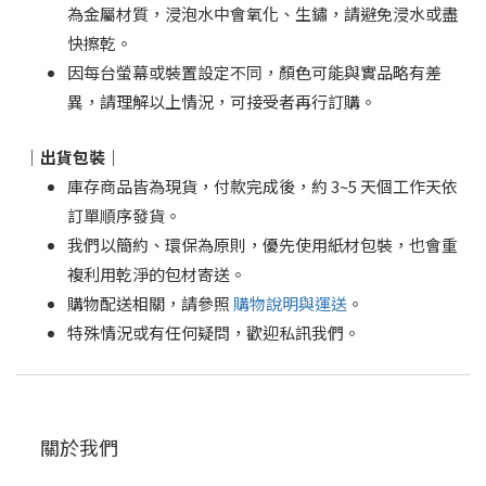
為金屬材質，浸泡水中會氧化、生鏽，請避免浸水或盡
快擦乾。
因每台螢幕或裝置設定不同，顏色可能與實品略有差
異，請理解以上情況，可接受者再行訂購。
｜出貨包裝｜
庫存商品皆為現貨，付款完成後，約 3~5 天個工作天依
訂單順序發貨。
我們以簡約、環保為原則，優先使用紙材包裝，也會重
複利用乾淨的包材寄送。
購物配送相關，請參照
購物說明與運送
。
特殊情況或有任何疑問，歡迎私訊我們。
關於我們