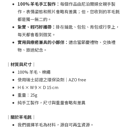
100% 羊毛手工製作：
每個作品由尼泊爾婦女親手製
作，表情姿態和照片會略有差異；但，您收到的羊毛氈
都是獨一無二的。
紮實、輕巧好攜帶：
掛在鑰匙、包包、背包或行李上，
每天都會看到微笑。
實用與療癒兼具的小夥伴：
適合當節慶禮物、交換禮
物、旅途紀念。
｜材質與尺寸｜
100% 羊毛、棉繩
使用瑞士認證之環保染劑｜AZO free
H 6 × W 9 × D 15 cm
重量：25g
純手工製作，尺寸與重量會略有差異
｜關於羊毛氈｜
我們選擇羊毛為材料，源自可再生資源。