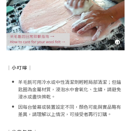
｜小叮嚀｜
羊毛氈可用冷水或中性清潔劑輕輕局部清潔；但鑰
匙圈為金屬材質，浸泡水中會氧化、生鏽，請避免
浸水或盡快擦乾。
因每台螢幕或裝置設定不同，顏色可能與實品略有
差異，請理解以上情況，可接受者再行訂購。