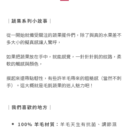
｜蔬果系列小故事｜
從一開始就備受關注的蔬果擺件們，除了與真的水果差不
多大小的擬真感讓人驚呼，
如果把蔬果放在手中，就能感覺，一針針針氈的紋路，柔
軟的觸感與顏色，
摸起來還帶點軔性，有些許羊毛帶來的粗糙感（當然不刺
手）。這大概就是毛氈蔬果的迷人魅力吧！
｜我們喜歡的地方｜
100% 羊毛材質：
羊毛天生有抗菌、調節濕