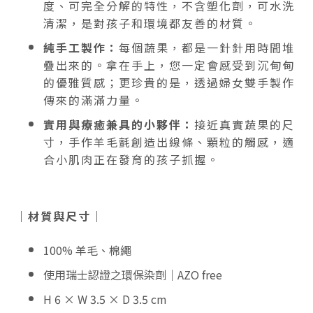
度、可完全分解的特性，不含塑化劑，可水洗
清潔，是對孩子和環境都友善的材質。
純手工製作：
每個蔬果，都是一針針用時間堆
疊出來的。拿在手上，您一定會感受到沉甸甸
的優雅質感；更珍貴的是，透過婦女雙手製作
傳來的滿滿力量。
實用與療癒兼具的小夥伴：
接近真實蔬果的尺
寸，手作羊毛氈創造出線條、顆粒的觸感，適
合小肌肉正在發育的孩子抓握。
｜材質與尺寸｜
100% 羊毛、棉繩
使用瑞士認證之環保染劑｜AZO free
H 6 × W 3.5 × D 3.5 cm