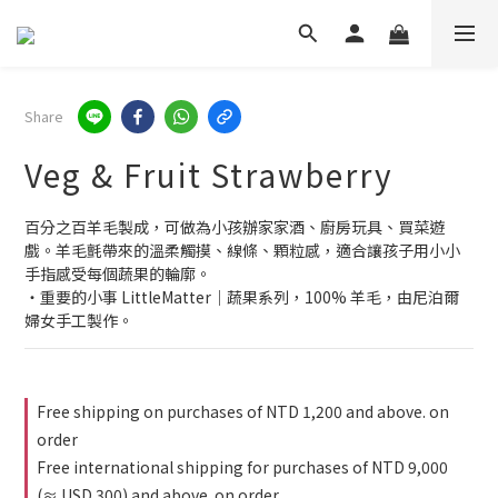
Share
Veg & Fruit Strawberry
百分之百羊毛製成，可做為小孩辦家家酒、廚房玩具、買菜遊
戲。羊毛氈帶來的溫柔觸摸、線條、顆粒感，適合讓孩子用小小
手指感受每個蔬果的輪廓。
・重要的小事 LittleMatter｜蔬果系列，100% 羊毛，由尼泊爾
婦女手工製作。
Free shipping on purchases of NTD 1,200 and above. on
order
Free international shipping for purchases of NTD 9,000
(≈ USD 300) and above. on order