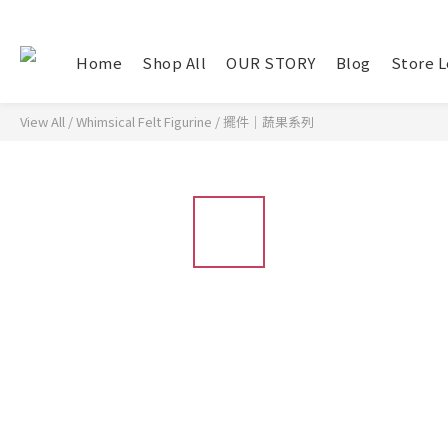
Home
Shop All
OUR STORY
Blog
Store L
View All
/
Whimsical Felt Figurine
/
擺件｜蔬果系列