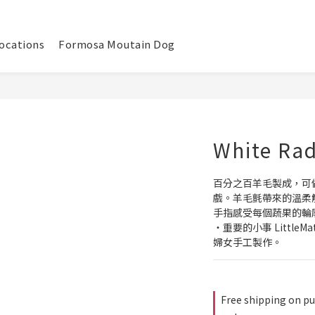
ocations
Formosa Moutain Dog
White Rad
百分之百羊毛製成，可
戲。羊毛氈帶來的溫柔
手指感受每個蔬果的輪
・重要的小事 Little
婦女手工製作。
Free shipping on pu