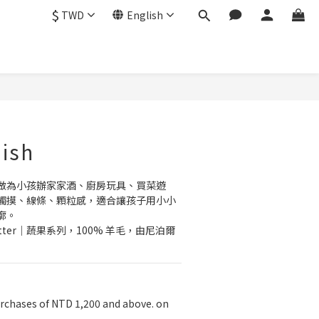
$
TWD
English
BUY NOW
ish
做為小孩辦家家酒、廚房玩具、買菜遊
觸摸、線條、顆粒感，適合讓孩子用小小
廓。
Matter｜蔬果系列，100% 羊毛，由尼泊爾
rchases of NTD 1,200 and above. on