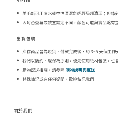
｜小叮嚀｜
羊毛氈可用冷水或中性清潔劑輕輕局部清潔；但鑰
因每台螢幕或裝置設定不同，顏色可能與實品略有
｜出貨包裝｜
庫存商品皆為現貨，付款完成後，約 3~5 天個工
我們以簡約、環保為原則，優先使用紙材包裝，也
購物配送相關，請參照
購物說明與運送
特殊情況或有任何疑問，歡迎私訊我們
關於我們