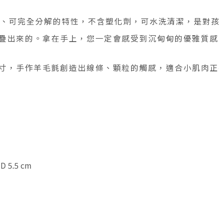
、可完全分解的特性，不含塑化劑，可水洗清潔，是對
疊出來的。拿在手上，您一定會感受到沉甸甸的優雅質感
寸，手作羊毛氈創造出線條、顆粒的觸感，適合小肌肉正
D 5.5 cm