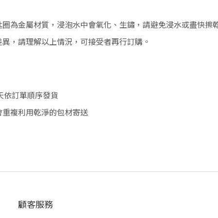
匙圈為金屬材質，浸泡水中會氧化、生鏽，請避免浸水或盡快擦
差異，請理解以上情況，可接受者再行訂購。
作天依訂單順序發貨
會重複利用乾淨的包材寄送
顧客服務