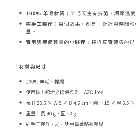
100% 羊毛材質：
羊毛天生有抗菌、調節濕度
純手工製作：
每個蔬果，都是一針針用時間堆
量。
實用與療癒兼具的小夥伴：
接近真實蔬果的尺
｜材質與尺寸｜
100% 羊毛、棉繩
使用瑞士認證之環保染劑｜AZO free
長 H 20.5 × W 5 × D 4.5 cm、圓
H 15 × W 5.5 × 
重量：長 40 g
、圓 20 g
純手工製作，尺寸與重量會略有差異