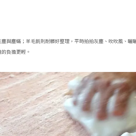
灰塵與塵蟎；羊毛氈則耐髒好整理，平時拍拍灰塵、吹吹風、曬
境的負擔更輕。
。