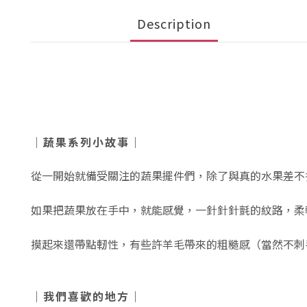
Description
｜蔬果系列小故事｜
從一開始就備受關注的蔬果擺件們，除了與真的水果差不
如果把蔬果放在手中，就能感覺，一針針針氈的紋路，柔
摸起來還帶點軔性，有些許羊毛帶來的粗糙感（當然不刺
｜我們喜歡的地方｜