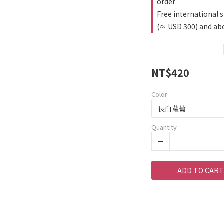
order
Free international 
(≈ USD 300) and abo
NT$420
Color
Quantity
ADD TO CART