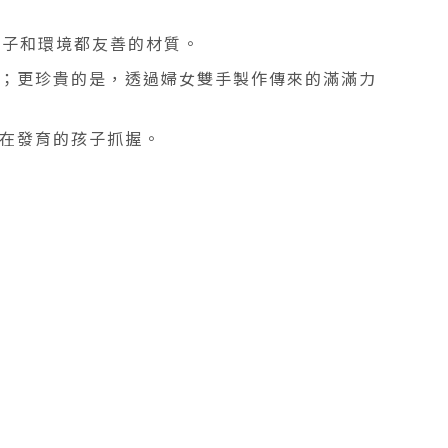
孩子和環境都友善的材質。
；更珍貴的是，透過婦女雙手製作傳來的滿滿力
在發育的孩子抓握。