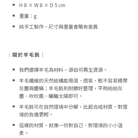
H 8 × W 8 × D 5 cm
重量：g
純手工製作，尺寸與重量會略有差異
｜關於羊毛氈｜
我們選擇羊毛為材料，源自可再生資源。
羊毛纖維的天然結構能吸濕、透氣，較不容易積聚
灰塵與塵蟎；羊毛氈則耐髒好整理，平時拍拍灰
塵、吹吹風、曬曬太陽即可。
羊毛氈可在自然環境中分解，比起合成材質，對環
境的負擔更輕。
這樣的材質，就像一份對自己、對環境的小小溫
柔。