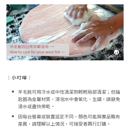
｜小叮嚀｜
羊毛氈可用冷水或中性清潔劑輕輕局部清潔；但鑰
匙圈為金屬材質，浸泡水中會氧化、生鏽，請避免
浸水或盡快擦乾。
因每台螢幕或裝置設定不同，顏色可能與實品略有
差異，請理解以上情況，可接受者再行訂購。