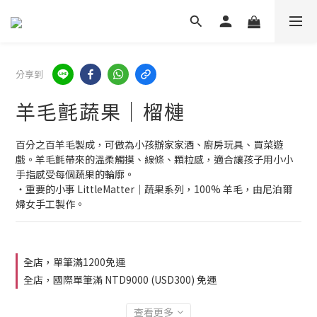
分享到
羊毛氈蔬果｜榴槤
百分之百羊毛製成，可做為小孩辦家家酒、廚房玩具、買菜遊
戲。羊毛氈帶來的溫柔觸摸、線條、顆粒感，適合讓孩子用小小
手指感受每個蔬果的輪廓。
・重要的小事 LittleMatter｜蔬果系列，100% 羊毛，由尼泊爾
婦女手工製作。
全店，單筆滿1200免運
全店，國際單筆滿 NTD9000 (USD300) 免運
查看更多