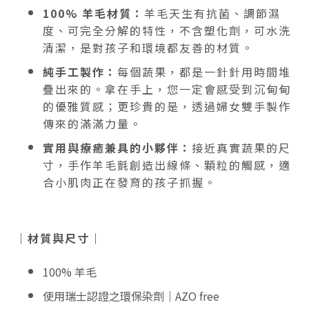
100% 羊毛材質：
羊毛天生有抗菌、調節濕
度、可完全分解的特性，不含塑化劑，可水洗
清潔，是對孩子和環境都友善的材質。
純手工製作：
每個蔬果，都是一針針用時間堆
疊出來的。拿在手上，您一定會感受到沉甸甸
的優雅質感；更珍貴的是，透過婦女雙手製作
傳來的滿滿力量。
實用與療癒兼具的小夥伴：
接近真實蔬果的尺
寸，手作羊毛氈創造出線條、顆粒的觸感，適
合小肌肉正在發育的孩子抓握。
｜材質與尺寸｜
100% 羊毛
使用瑞士認證之環保染劑｜AZO free