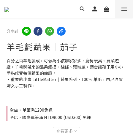
分享到
羊毛氈蔬果｜茄子
百分之百羊毛製成，可做為小孩辦家家酒、廚房玩具、買菜遊
戲。羊毛氈帶來的溫柔觸摸、線條、顆粒感，適合讓孩子用小小
手指感受每個蔬果的輪廓。
・重要的小事 LittleMatter｜蔬果系列，100% 羊毛，由尼泊爾
婦女手工製作。
全店，單筆滿1200免運
全店，國際單筆滿 NTD9000 (USD300) 免運
查看更多