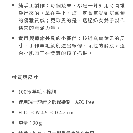
純手工製作：
每個蔬果，都是一針針用時間堆
疊出來的。拿在手上，您一定會感受到沉甸甸
的優雅質感；更珍貴的是，透過婦女雙手製作
傳來的滿滿力量。
實用與療癒兼具的小夥伴：
接近真實蔬果的尺
寸，手作羊毛氈創造出線條、顆粒的觸感，適
合小肌肉正在發育的孩子抓握。
｜材質與尺寸｜
100% 羊毛、棉繩
使用瑞士認證之環保染劑｜AZO free
H 12 × W 4.5 × D 4.5 cm
重量：30 g