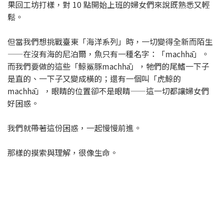
果回工坊打樣，對 10 點開始上班的婦女們來說既熟悉又輕
鬆。
但當我們想挑戰臺東「海洋系列」時，一切變得全新而陌生
——在沒有海的尼泊爾，魚只有一種名字：「machhā」。
而我們要做的這些「鯨鯊豚machhā」，牠們的尾鰭一下子
是直的、一下子又變成橫的；還有一個叫「虎鯨的
machhā」，眼睛的位置卻不是眼睛——這一切都讓婦女們
好困惑。
我們就帶著這份困惑，一起慢慢前進。
那樣的摸索與理解，很像生命。