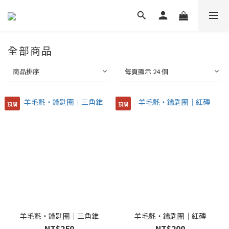
全部商品
商品排序
每頁顯示 24 個
預購
預購
羊毛氈・鑰匙圈｜三角錐
羊毛氈・鑰匙圈｜紅磚
NT$250
NT$200