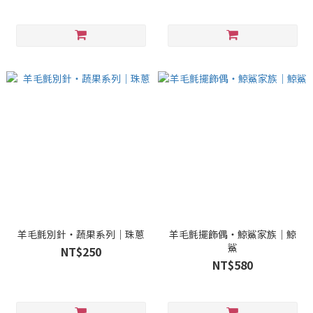
羊毛氈別針・蔬果系列｜珠蔥
羊毛氈擺飾偶・鯨鯊家族｜鯨
鯊
NT$250
NT$580