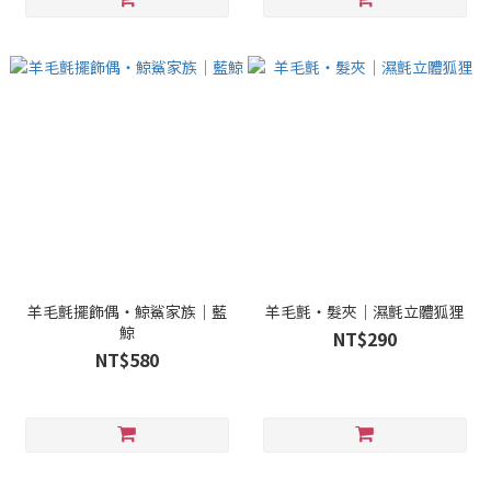
羊毛氈擺飾偶・鯨鯊家族｜藍
羊毛氈・髮夾｜濕氈立體狐狸
鯨
NT$290
NT$580