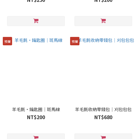
預購
預購
羊毛氈・鑰匙圈｜斑馬線
羊毛氈收納零錢包｜刈包包包
NT$200
NT$680