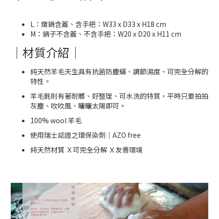
L
：燉鍋含蓋、含手把：
W33 x D33 x H18 cm
M
：鍋子不含蓋、不含手把：
W20 x D20 x H11 cm
｜材質介紹｜
純天然羊毛天生具有抗菌防塵蟎、調節濕度、可完全分解的
特性。
羊毛氈則有著耐髒、好整理、可水洗的特質，平時只要拍拍
灰塵、吹吹風、曬曬太陽即可。
100% wool
羊毛
使用瑞士認證之環保染劑｜
AZO free
純天然材質
Ｘ可完全分解
Ｘ友善環境