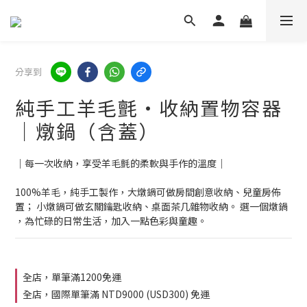
分享到
純手工羊毛氈・收納置物容器
｜燉鍋（含蓋）
｜每一次收納，享受羊毛氈的柔軟與手作的溫度｜
100%羊毛，純手工製作，大燉鍋可做房間創意收納、兒童房佈
置； 小燉鍋可做玄關鑰匙收納、桌面茶几雜物收納。 選一個燉鍋 
，為忙碌的日常生活，加入一點色彩與童趣。
全店，單筆滿1200免運
全店，國際單筆滿 NTD9000 (USD300) 免運