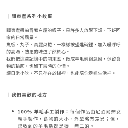
｜關東煮系列小故事｜
關東煮攤前冒著白煙的鍋子，是許多人放學下課、下班回
家的日常風景。
魚板、丸子、高麗菜捲，一樣樣被盛進碗裡，加入暖呼呼
的高湯，熟悉的味道了然於心。
我們把這些記憶中的關東煮，做成羊毛氈鑰匙圈，保留食
物的輪廓，也留下當時的心情。
讓日常小吃，不只存在於鍋裡，也能陪你走進生活裡。
｜我們喜歡的地方｜
100% 羊毛手工製作：
每個作品由尼泊爾婦女
親手製作，食物的大小、外型略有差異；但，
您收到的羊毛氈都是獨一無二的
。