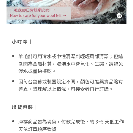
｜小叮嚀｜
羊毛氈可用冷水或中性清潔劑輕輕局部清潔；但鑰
匙圈為金屬材質，浸泡水中會氧化、生鏽，請避免
浸水或盡快擦乾。
因每台螢幕或裝置設定不同，顏色可能與實品略有
差異，請理解以上情況，可接受者再行訂購。
｜出貨包裝｜
庫存商品皆為現貨，付款完成後，約 3~5 天個工作
天依訂單順序發貨