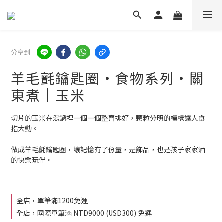
分享到
羊毛氈鑰匙圈・食物系列・關
東煮｜玉米
切片的玉米在湯鍋裡一個一個整齊排好，顆粒分明的模樣讓人食
指大動。
做成羊毛氈鑰匙圈，讓記憶有了份量，是飾品，也是孩子家家酒
的快樂玩伴。
全店，單筆滿1200免運
全店，國際單筆滿 NTD9000 (USD300) 免運