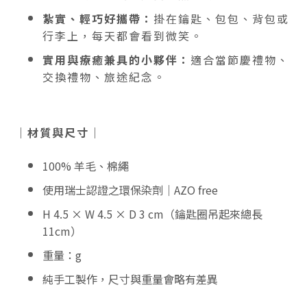
紮實、輕巧好攜帶：
掛在鑰匙、包包、背包或
行李上，每天都會看到微笑
。
實用與療癒兼具的小夥伴：
適合當節慶禮物、
交換禮物、旅途紀念。
｜材質與尺寸｜
100% 羊毛、棉繩
使用瑞士認證之環保染劑｜AZO free
H 4.5 × W 4.5 × D 3 cm（鑰匙圈吊起來總長
11cm）
重量：
g
純手工製作，尺寸與重量會略有差異