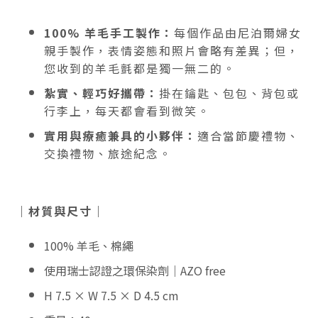
100% 羊毛手工製作：
每個作品由尼泊爾婦女
親手製作，表情姿態和照片會略有差異；但，
您收到的羊毛氈都是獨一無二的。
紮實、輕巧好攜帶：
掛在鑰匙、包包、背包或
行李上，每天都會看到微笑。
實用與療癒兼具的小夥伴：
適合當節慶禮物、
交換禮物、旅途紀念。
｜材質與尺寸｜
100% 羊毛、棉繩
使用瑞士認證之環保染劑｜AZO free
H 7.5 × W 7.5 × D 4.5 cm