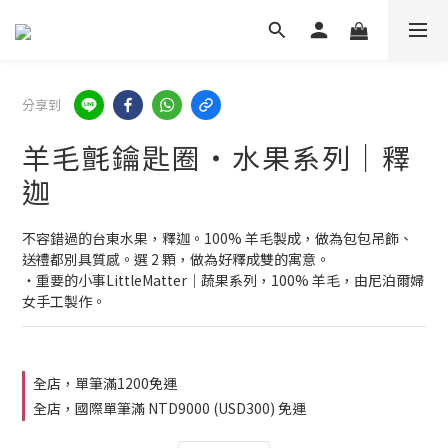
分享到
羊毛氈鑰匙圈・水果系列｜釋
迦
不容錯過的台東水果，釋迦。100% 羊毛製成，做為包包吊飾、
送禮都別具質感。選 2 顆，做為好釋成雙的寓意。
・重要的小事LittleMatter｜蔬果系列，100% 羊毛，由尼泊爾婦
女手工製作。
全店，單筆滿1200免運
全店，國際單筆滿 NTD9000 (USD300) 免運