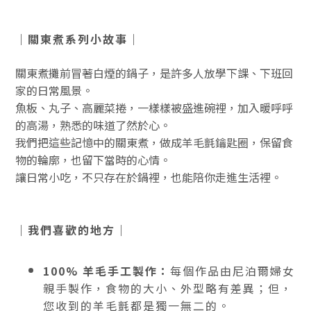
｜關東煮系列小故事｜
關東煮攤前冒著白煙的鍋子，是許多人放學下課、下班回
家的日常風景。
魚板、丸子、高麗菜捲，一樣樣被盛進碗裡，加入暖呼呼
的高湯，熟悉的味道了然於心。
我們把這些記憶中的關東煮，做成羊毛氈鑰匙圈，保留食
物的輪廓，也留下當時的心情。
讓日常小吃，不只存在於鍋裡，也能陪你走進生活裡。
｜我們喜歡的地方｜
100% 羊毛手工製作：
每個作品由尼泊爾婦女
親手製作，食物的大小、外型略有差異；但，
您收到的羊毛氈都是獨一無二的
。