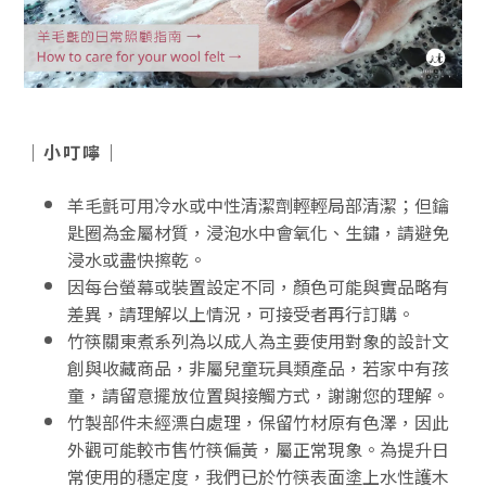
｜小叮嚀｜
羊毛氈可用冷水或中性清潔劑輕輕局部清潔；但鑰
匙圈為金屬材質，浸泡水中會氧化、生鏽，請避免
浸水或盡快擦乾。
因每台螢幕或裝置設定不同，顏色可能與實品略有
差異，請理解以上情況，可接受者再行訂購。
竹筷關東煮系列為以成人為主要使用對象的設計文
創與收藏商品，非屬兒童玩具類產品，若家中有孩
童，請留意擺放位置與接觸方式，謝謝您的理解。
竹製部件未經漂白處理，保留竹材原有色澤，因此
外觀可能較市售竹筷偏黃，屬正常現象。為提升日
常使用的穩定度，我們已於竹筷表面塗上水性護木