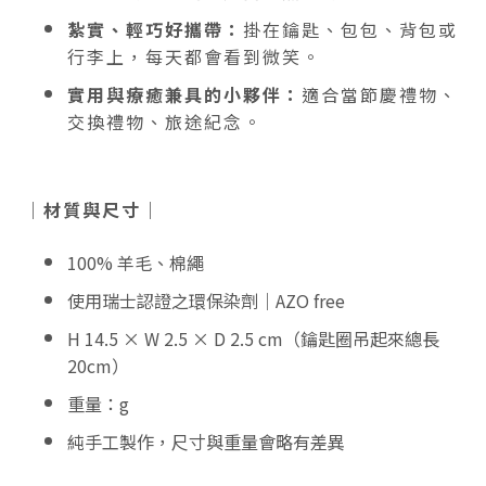
紮實、輕巧好攜帶：
掛在鑰匙、包包、背包或
行李上，每天都會看到微笑
。
實用與療癒兼具的小夥伴：
適合當節慶禮物、
交換禮物、旅途紀念。
｜材質與尺寸｜
100% 羊毛、棉繩
使用瑞士認證之環保染劑｜AZO free
H 14.5 × W 2.5 × D 2.5 cm（鑰匙圈吊起來總長
20cm）
重量：
g
純手工製作，尺寸與重量會略有差異