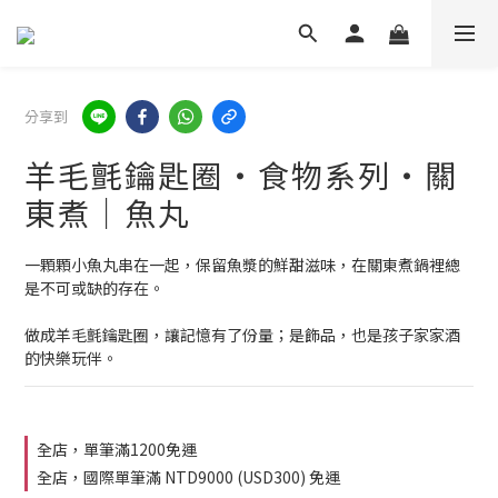
分享到
羊毛氈鑰匙圈・食物系列・關
東煮｜魚丸
一顆顆小魚丸串在一起，保留魚漿的鮮甜滋味，在關東煮鍋裡總
是不可或缺的存在。
做成羊毛氈鑰匙圈，讓記憶有了份量；是飾品，也是孩子家家酒
的快樂玩伴。
全店，單筆滿1200免運
全店，國際單筆滿 NTD9000 (USD300) 免運